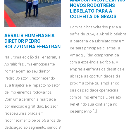
NOVOS RODOTRENS
LIBRELATO PARA A
COLHEITA DE GRÃOS
Com os olhos voltados para a
safra de 2024, a Abralib celebra
ABRALIB HOMENAGEIA
DIRETOR PEDRO
a parceria da Librelato com um
BOLZZONI NA FENATRAN
de seus principais clientes, a
Amaggi, líder comprometida
Na última edição da Fenatran, a
com a excelência agrícola. A
Abralib fez uma emocionante
empresa enfrenta os desafios e
homenagem ao seu diretor,
abraça as oportunidades da
Pedro Bolzzoni, reconhecendo
próxima colheita, ampliando
sua trajetória e impacto no setor
sua capacidade operacional
de implementos rodoviários.
com os implementos Librelato.
Com uma cerimônia marcada
Refletindo sua confiança no
por emoção e gratidão, Bolzzoni
desempenho […]
recebeu uma placa em
reconhecimento pelos 55 anos de
dedicação ao segmento, sendo 8