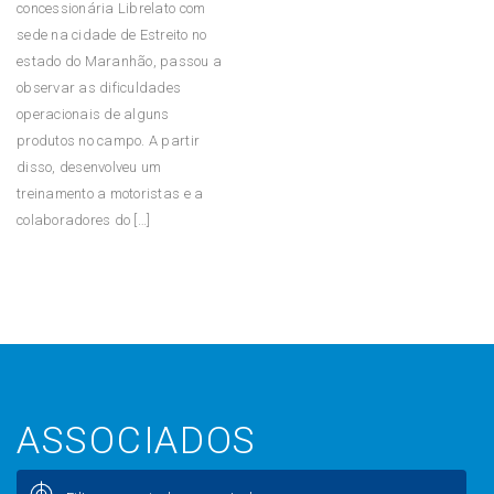
concessionária Librelato com
sede na cidade de Estreito no
estado do Maranhão, passou a
observar as dificuldades
operacionais de alguns
produtos no campo. A partir
disso, desenvolveu um
treinamento a motoristas e a
colaboradores do […]
ASSOCIADOS