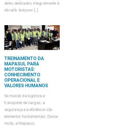
deles dedicados integralmente à
Abralib. Bolzzoni […]
TREINAMENTO DA
MAPASUL PARA
MOTORISTAS:
CONHECIMENTO
OPERACIONAL E
VALORES HUMANOS
No mundo da logística e
transporte de cargas, a
segurança e a eficiência são
elementos fundamentais. Desse
modo, a Mapasul,