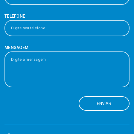
TELEFONE
MACAM IMPLEMENTOS
MACRI
(SP)
(RO)
MENSAGEM
MAMBRINI
(RJ)
MAPASUL
(MA)
ENVIAR
MECCAT
(MS)
MINAS MAQUINAS
(MG)