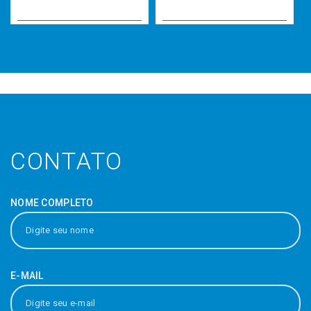
INTERSP
(SP)
LIBRELESTE
(PR)
LIBRELIDER
(SP)
LIBRENORTE
(PA)
CONTATO
NOME COMPLETO
LIBRERIO
(GO)
LIBREUHMANN
(RS)
E-MAIL