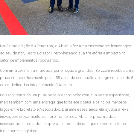
Na última edição da Fenatran, a Abralib fez uma emocionante homenagem
ao seu diretor, Pedro Bolzzoni, reconhecendo sua trajetória e impacto no
setor de implementos rodoviários.
Com uma cerimônia marcada por emoção e gratidão, Bolzzoni recebeu uma
placa em reconhecimento pelos 55 anos de dedicação ao segmento, sendo 8
deles dedicados integralmente à Abralib.
Bolzzoni tem sido um pilar para a associação com sua vasta experiência,
mas também com uma entrega que fortalece o setor e principalmente os
laços entre Librelato e Associados. Durante esses anos, ele ajudou a levar
inovação e crescimento, sempre mantendo a Abralib próxima das
necessidades reais das empresas e profissionais que movem o setor de
transporte e logística.