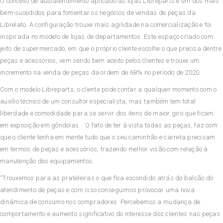
O conceito de autoatendimento aplicado às lojas Libreparts é um dos mais
bem-sucedidos para fomentar os negócios de vendas de peças da
Librelato. A configuração trouxe mais agilidade na comercialização e foi
inspirada no modelo de lojas de departamentos. Este espaço criado com
jeito de supermercado, em que o próprio cliente escolhe o que precisa dentre
peças e acessórios, vem sendo bem aceito pelos clientes e trouxe um
incremento na venda de peças da ordem de 68% no período de 2020.
Com o modelo Libreparts, o cliente pode contar a qualquer momento com o
auxílio técnico de um consultor especialista, mas também tem total
liberdade e comodidade para se servir dos itens de maior giro que ficam
em exposição em gôndolas. O fato de ter à vista todas as peças, faz com
que o cliente tenha em mente tudo que o seu caminhão e carreta precisam
em termos de peças e acessórios, trazendo melhor visão com relação à
manutenção dos equipamentos.
“Trouxemos para as prateleiras o que fica escondido atrás do balcão do
atendimento de peças e com isso conseguimos provocar uma nova
dinâmica de consumo nos compradores. Percebemos a mudança de
comportamento e aumento significativo do interesse dos clientes nas peças