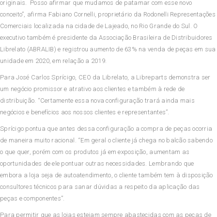
originais. Posso afirmar que mudamos de patamar com esse novo
conceito”, afirma Fabiano Cornelli, proprietário da Rodonelli Representações
Comerciais localizada na cidade de Lajeado, no Rio Grande do Sul. O
executivo também é presidente da Associação Brasileira de Distribuidores
Librelato (ABRALIB) e registrou aumento de 63% na venda de peças em sua
unidade em 2020, em relação a 2019.
Para José Carlos Sprícigo, CEO da Librelato, a Libreparts demonstra ser
um negócio promissor e atrativo aos clientes e também à rede de
distribuição. “Certamente essa nova configuração trará ainda mais
negócios e benefícios aos nossos clientes e representantes”.
Sprícigo pontua que antes dessa configuração a compra de peças ocorria
de maneira muito racional. “Em geral o cliente já chega no balcão sabendo
o que quer, porém com os produtos já em exposição, aumentam as
oportunidades de ele pontuar outras necessidades. Lembrando que
embora a loja seja de autoatendimento, o cliente também tem à disposição
consultores técnicos para sanar dúvidas a respeito da aplicação das
peças e componentes”.
Para permitir que as lojas estejam sempre abastecidas com as peças de